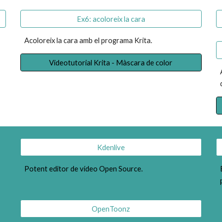
Ex6: acoloreix la cara
Acoloreix la cara amb el programa Krita.
Videotutorial Krita - Màscara de color
Kdenlive
Potent editor de vídeo Open Source.
OpenToonz