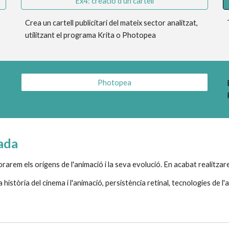
Ex4: creació d'un cartell
Crea un cartell publicitari del mateix sector analitzat, 
utilitzant el programa Krita o Photopea
Photopea
ada
orarem els orígens de l'animació i la seva evolució. En acabat realitza
a
història del cinema i l'animació, persistència retinal, tecnologies de l'