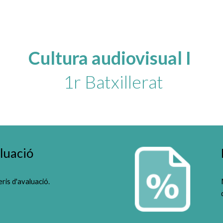
ip to main content
Skip to navigat
Cultura audiovisual I 
 1r Batxillerat
aluació
ris d'avaluació.