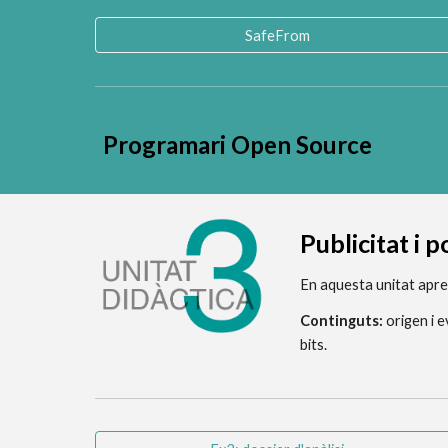
SafeFrom
Programari Open Source
P
ublicitat i 
En aquesta unitat apren
Continguts: 
origen i 
bits.