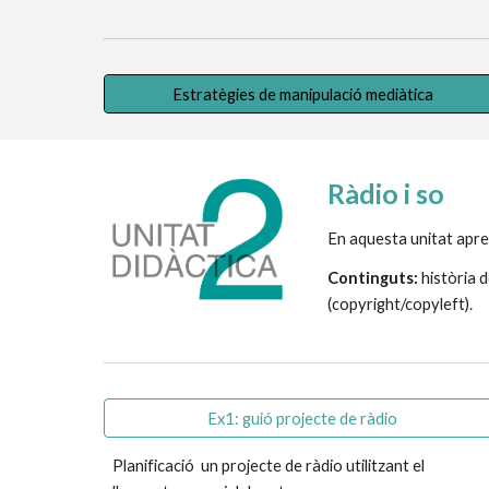
Estratègies de manipulació mediàtica
R
àdio i so
En aquesta unitat apren
Continguts:
 història 
(copyright/copyleft). 
Ex1: guió projecte de ràdio
P
lanificac
i
ó 
un projecte de ràdio utilitzant el 