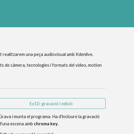
at realitzarem una peça audiovisual amb Kdenlive.
ents de càmera, tecnologies i formats del vídeo, motion 
Ex10: gravació i edició
G
rava i munta el programa. Ha d'
i
ncloure la gravació 
d'una escena amb 
chroma key
. 