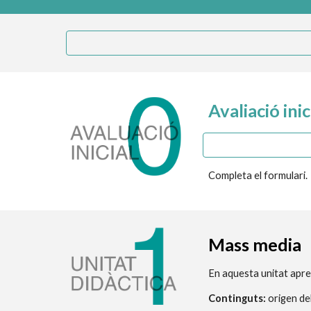
Avaliació inic
Completa el formulari.
M
ass media
En aquesta unitat apre
Continguts: 
origen de