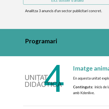
Ex3: dossier d'anàlisi
Analitza 3 anuncis d'un sector publicitari concret.
Programari
I
matge anim
En aquesta unitat
expl
Continguts:  
inicis de l
amb Kdenlive.