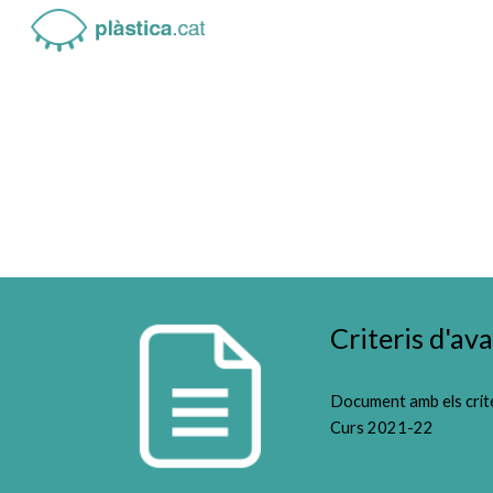
Sk
Criteris d'av
Document amb els crite
Curs 2021-22