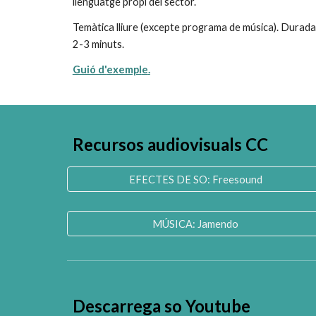
llenguatge propi del sector.
Temàtica lliure (excepte programa de música).
2
-
3
 minuts.
Guió d'
exempl
e
.
Recursos audiovisuals C
C
EFECTES DE SO: Freesound
MÚSICA: Jamendo
Descarrega so Youtube