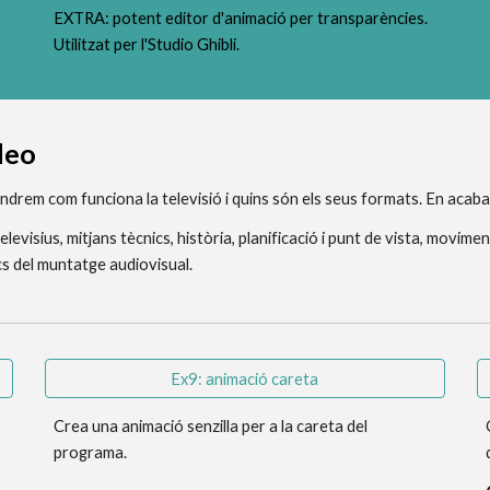
EXTRA: potent editor d'animació per transparències. 
Utilitzat per l'Studio Ghibli.
ídeo
ndrem com funciona la televisió i quins són els seus formats. En acab
elevisius, mitjans tècnics, història, planificació i punt de vista, movim
ics del muntatge audiovisual.
Ex9: animació careta
Crea una animació senzilla per a la careta del 
programa.