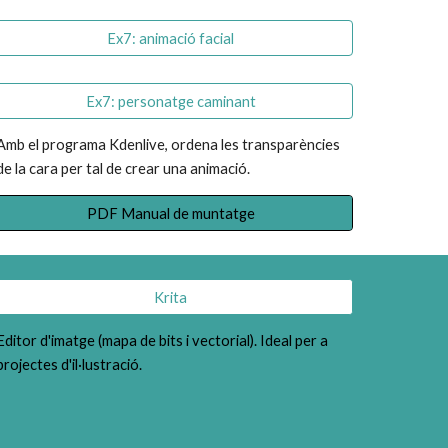
Ex7: animació facial
Ex7: personatge caminant
Amb el programa Kdenlive, ordena les transparències 
de la cara per tal de crear una animació. 
PDF Manual de muntatge
Krita
Editor d'imatge (mapa de bits i vectorial). Ideal per a 
projectes d'il·lustració.