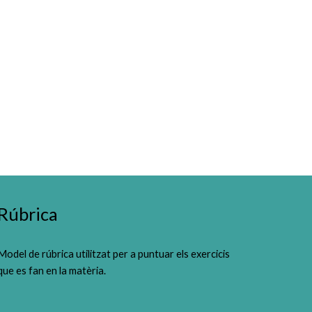
ion
Rúbrica
Model de rúbrica utilitzat per a puntuar els exercicis 
que es fan en la matèria.