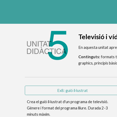
T
elevisió i v
En aquesta unitat apre
Continguts:
 formats t
graphics, principis bàs
Ex8: guió il·lustrat
Crea el guió il·lustrat d'un programa de televisió. 
Gènere i format del programa lliure. Durada 2-3 
minuts màxim. 