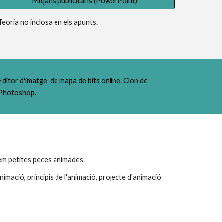
Mitjans publicitaris (PowerPoint)
Teoria no inclosa en els apunts.
Editor d'imatge  de mapa de bits online. Clon de 
Photoshop.
rem petites peces animades.
animació, principis de l'animació, projecte d'animació 