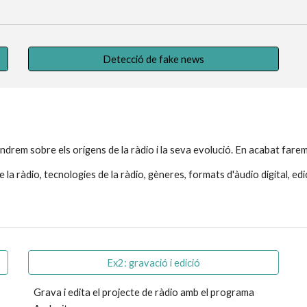
Detecció de fake news
drem sobre els orígens de la ràdio i la seva evolució. En acabat farem
de la ràdio, tecnologies de la ràdio, gèneres, formats d'àudio digital, ed
Ex2: gravació i edició
Grava i edita el projecte de ràdio amb el programa 