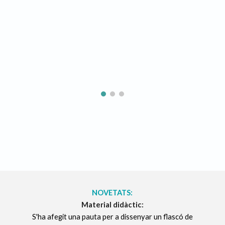
ip to main content
Skip to navigat
NOVETATS:
Material didàctic:
S'ha afegit una pauta per a dissenyar
un
flascó de